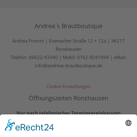
Andrea´s Brautboutique
Andrea Fromm | Eisenacher Straße 12 + 12a | 36217
Ronshausen
Telefon: 06622-43340 | Mobil: 0162-9241094 | eMail:
info@andreas-brautboutique.de
Cookie-Einstellungen
Öffnungszeiten Ronshausen
Nur nach telefonischer Terminvereinbarung:
Montag – Freitag 10.00 – 13.00 Uhr und 14.00 – 19.00
Uhr | Samstag 10.00 – 14.00 Uhr