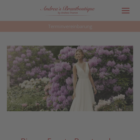
Main
Menu
Terminvereinbarung
Post
navigation