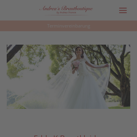
Main
Menu
Terminvereinbarung
Post
navigation