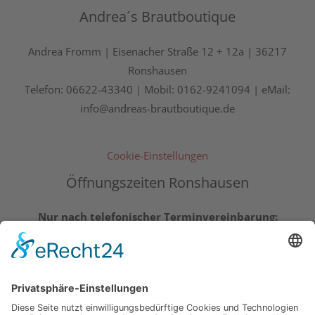
Andrea´s Brautboutique
Andrea Fromm | Eisenacher Straße 12 + 12a | 36217
Ronshausen
Telefon: 06622-43340 | Mobil: 0162-9241094 | eMail:
info@andreas-brautboutique.de
Cookie-Einstellungen
Öffnungszeiten Ronshausen
Nur nach telefonischer Terminvereinbarung:
Montag – Freitag 10.00 – 13.00 Uhr und 14.00 – 19.00
Uhr | Samstag 10.00 – 14.00 Uhr
Zu allen Anproben bitte unbedingt Termin
vereinbaren!