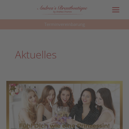
Main
Menu
Terminvereinbarung
Aktuelles
Exclusiver
Goldtermin
–
Reservierung